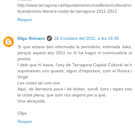
http://www.tarragona.cat/lajuntament/conselleries/cultura/no
ticies/premis-literaris-ciutat-de-tarragona-2011-2012
Respon
Olga Xirinacs
18 d’octubre del 2011, a les 18:38
Sí que estava ben informada la periodista, estimada Jaka,
perquè aquest any 2011 no hi ha hagut ni convocatòria ni
premis.
I dels que hi havia, l'any de Tarragona Capital Cultural se'n
suprimeixen uns quants, algun d'important, com el Rovira i
Virgili.
Les coses tal com son.
Aquí, de literatura poca i de festes, soroll, bars i tapes tota
la ciutat plena, que som rics segons per a què.
Una abraçada,
Olga
Respon