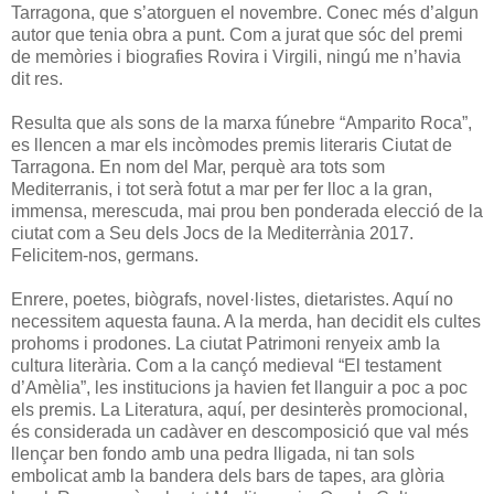
Tarragona, que s’atorguen el novembre. Conec més d’algun
autor que tenia obra a punt. Com a jurat que sóc del premi
de memòries i biografies Rovira i Virgili, ningú me n’havia
dit res.
Resulta que als sons de la marxa fúnebre “Amparito Roca”,
es llencen a mar els incòmodes premis literaris Ciutat de
Tarragona. En nom del Mar, perquè ara tots som
Mediterranis, i tot serà fotut a mar per fer lloc a la gran,
immensa, merescuda, mai prou ben ponderada elecció de la
ciutat com a Seu dels Jocs de la Mediterrània 2017.
Felicitem-nos, germans.
Enrere, poetes, biògrafs, novel·listes, dietaristes. Aquí no
necessitem aquesta fauna. A la merda, han decidit els cultes
prohoms i prodones. La ciutat Patrimoni renyeix amb la
cultura literària. Com a la cançó medieval “El testament
d’Amèlia”, les institucions ja havien fet llanguir a poc a poc
els premis. La Literatura, aquí, per desinterès promocional,
és considerada un cadàver en descomposició que val més
llençar ben fondo amb una pedra lligada, ni tan sols
embolicat amb la bandera dels bars de tapes, ara glòria