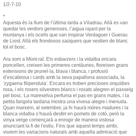
1/2-7-10
*
Aquesta és la llum de l’última tarda a Viladrau. Allà es van
quedar les verdors generoses, l’aigua rajant per la
muntanya i els ocells que van inspirar Verdaguer i Guerau
de Liost. Allà els frondosos saüquers que vestien de blanc
tot el bosc.
Ara som a Mont-ral. Els esbarzers i la vidalba encara
poncellen, creixen les primeres centàuries, floreixen grans
extensions de prunel·la, blava i blanca, i profusió
d’escabiosa i cards amb la seva papallona associada, la
'zygaena filipendula'. Encara es troben precioses orquídies
rosa, i els rosers silvestres blancs i rosats alegren el passeig
pel bosc. La mareselva perfuma el pas en grans mates, i la
petita farigola tardana mostra una vivesa alegre i menuda.
Quan marxem, al setembre, ja hi haurà móres madures i la
blanca vidalba s’haurà desfet en pomets de cotó, però la
vinya verge començarà a enrogir de manera vistosa
anunciant la fi de l'estiu. Fins que aquest temps arribi,
viurem les variacions naturals amb aquella admiració que