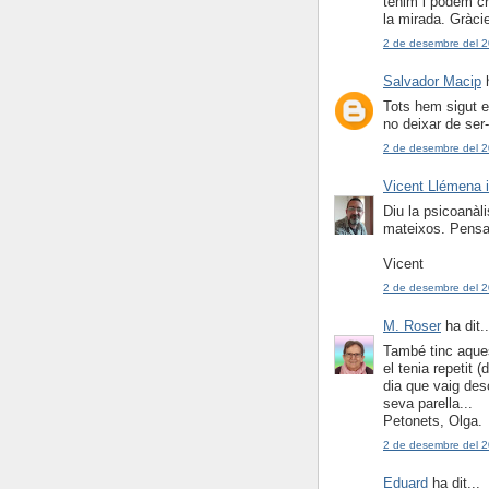
tenim i podem cre
la mirada. Gràci
2 de desembre del 2
Salvador Macip
h
Tots hem sigut e
no deixar de ser-
2 de desembre del 2
Vicent Llémena 
Diu la psicoanàli
mateixos. Pensa-
Vicent
2 de desembre del 2
M. Roser
ha dit..
També tinc aquest 
el tenia repetit 
dia que vaig des
seva parella...
Petonets, Olga.
2 de desembre del 2
Eduard
ha dit...