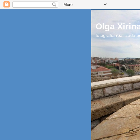
Olga Xirin
fotografía realitzada 