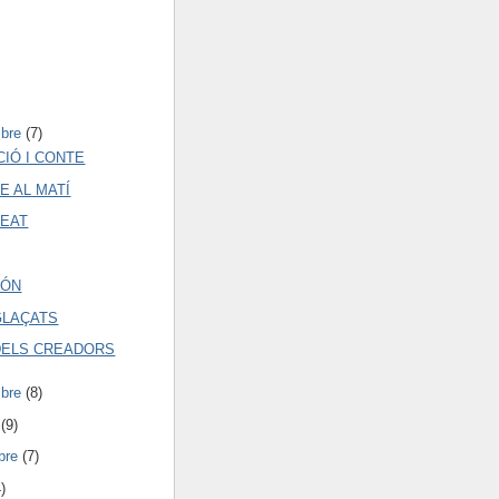
mbre
(7)
CIÓ I CONTE
E AL MATÍ
EAT
CÓN
GLAÇATS
 DELS CREADORS
mbre
(8)
e
(9)
bre
(7)
)