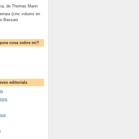
cia, de Thomas Mann
Ferrara (cinc volums en
io Bassani
guna cosa sobre mi?
ves editorials
ns
ions
nova
o