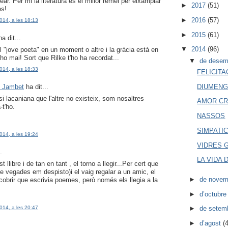
ar. Per mi la literatura és el millor remei per eixamplar
►
2017
(51)
es!
►
2016
(57)
014, a les 18:13
►
2015
(61)
a dit...
▼
2014
(96)
l "jove poeta" en un moment o altre i la gràcia està en
ho mai! Sort que Rilke t'ho ha recordat...
▼
de dese
014, a les 18:33
FELICITA
DIUMENG
i Jambet
ha dit...
si lacaniana que l'altre no existeix, som nosaltres
AMOR CR
t'ho.
NASSOS
SIMPATI
014, a les 19:24
VIDRES 
.
LA VIDA
llibre i de tan en tant , el torno a llegir...Per cert que
(de vegades em despisto)i el vaig regalar a un amic, el
►
de nove
cobrir que escrivia poemes, però només els llegia a la
►
d’octubr
014, a les 20:47
►
de setem
►
d’agost
(4