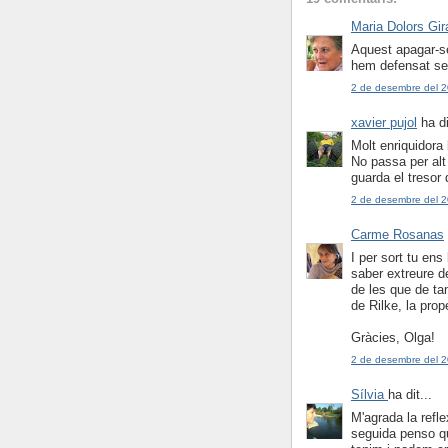
Maria Dolors Gir
Aquest apagar-se
hem defensat se
2 de desembre del 2
xavier pujol
ha di
Molt enriquidora
No passa per alt 
guarda el tresor 
2 de desembre del 2
Carme Rosanas
I per sort tu en
saber extreure d
de les que de tan
de Rilke, la pro
Gràcies, Olga!
2 de desembre del 2
Sílvia
ha dit...
M'agrada la refl
seguida penso q