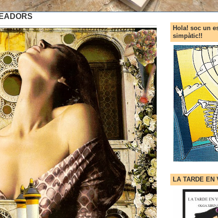
READORS
Hola! soc un e
simpàtic!!
LA TARDE EN