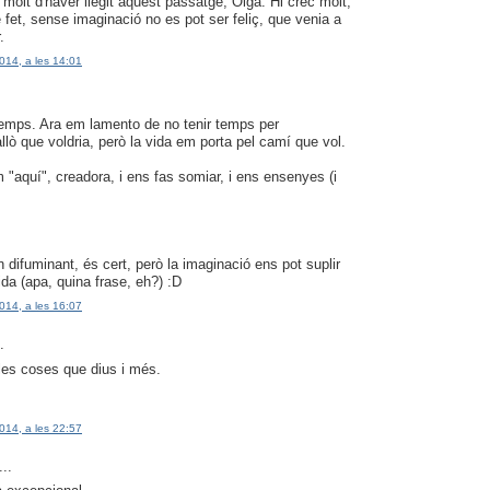
 molt d'haver llegit aquest passatge, Olga. Hi crec molt,
 fet, sense imaginació no es pot ser feliç, que venia a
.
014, a les 14:01
a temps. Ara em lamento de no tenir temps per
t allò que voldria, però la vida em porta pel camí que vol.
m "aquí", creadora, i ens fas somiar, i ens ensenyes (i
 difuminant, és cert, però la imaginació ens pot suplir
ida (apa, quina frase, eh?) :D
014, a les 16:07
.
lles coses que dius i més.
014, a les 22:57
...