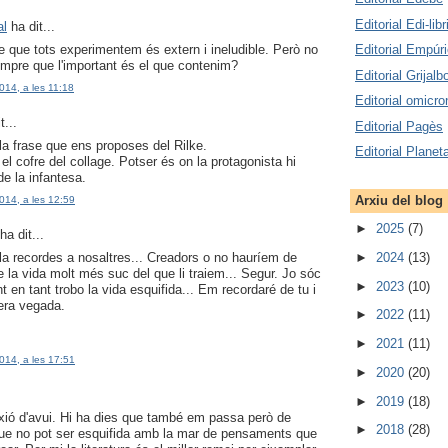
Editorial Edi-libr
al
ha dit...
 que tots experimentem és extern i ineludible. Però no
Editorial Empúr
mpre que l'important és el que contenim?
Editorial Grijalb
014, a les 11:18
Editorial omicro
t...
Editorial Pagès
 la frase que ens proposes del Rilke.
Editorial Planet
el cofre del collage. Potser és on la protagonista hi
de la infantesa.
Arxiu del blog
014, a les 12:59
►
2025
(7)
ha dit...
s la recordes a nosaltres... Creadors o no hauríem de
►
2024
(13)
e la vida molt més suc del que li traiem... Segur. Jo sóc
►
2023
(10)
t en tant trobo la vida esquifida... Em recordaré de tu i
pera vegada.
►
2022
(11)
►
2021
(11)
014, a les 17:51
►
2020
(20)
►
2019
(18)
exió d'avui. Hi ha dies que també em passa però de
►
2018
(28)
ue no pot ser esquifida amb la mar de pensaments que