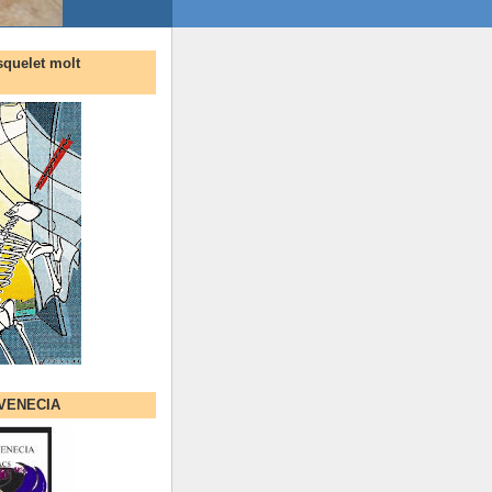
squelet molt
 VENECIA