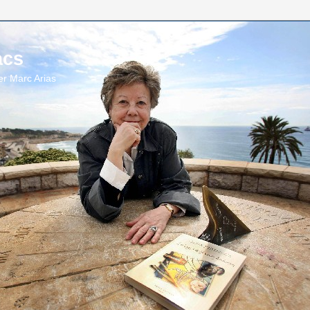
acs
per Marc Arias