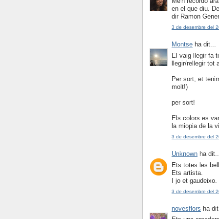
Me'n recordo ara
en el que diu. De
dir Ramon Gener
3 de desembre del 2
Montse
ha dit...
El vaig llegir f
llegir/rellegir to
Per sort, et teni
molt!)
per sort!
Els colors es van
la miopia de la v
3 de desembre del 2
Unknown
ha dit..
Ets totes les be
Ets artista.
I jo et gaudeixo.
3 de desembre del 2
novesflors
ha dit