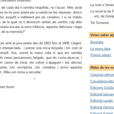
coincideixo totalment.
La mort a Venè
ada dia li sembla esquifida, no l’acusi. Més aviat
La novel·la de 
ara no és prou poeta per a cantar-ne les riqueses, doncs
un), de Giorg
loc esquifit o indiferent per als creadors. I si es trobés
 de la qual no li deixessin arribar als sentits cap dels
Tot Simenon
estaria encara la seva infància, aquesta deliciosa i règia
rs de la memòria?”
Voleu saber al
Biografia
mb al jove poeta des de 1902 fins al 1908. Llegint-
o interpel·lada - i potser una mica renyada i tot- com el
La meva obra
onsell. Ara, sovint la meva vida sí que em sembla
Premis rebuts
els meus pensaments fatigats, que els costa alçar-se, i
m canso de mirar, els colors s’apaguen i els afectes
oeta, sóc escriptora, sóc creadora i avivo aquesta
Webs de les me
rt, Rilke em torna a recordar.
Columna edicio
*
Cossetània edic
imes llums'
Edicions Cruïlla
Editorial barca
Editorial casals
Editorial Destin
Editorial Edebé