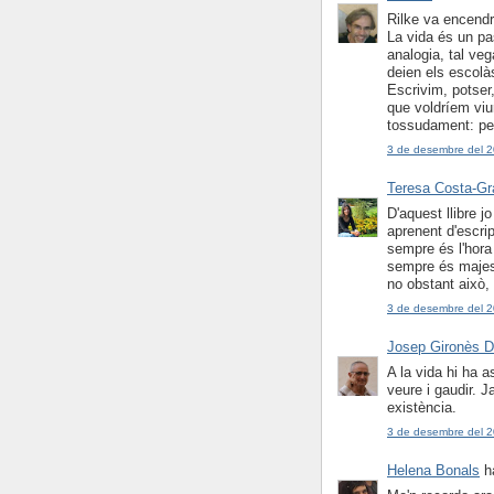
Rilke va encendre
La vida és un pas
analogia, tal veg
deien els escolà
Escrivim, potser,
que voldríem viu
tossudament: per
3 de desembre del 2
Teresa Costa-G
D'aquest llibre j
aprenent d'escrip
sempre és l'hora 
sempre és majestu
no obstant això,
3 de desembre del 2
Josep Gironès D
A la vida hi ha 
veure i gaudir. J
existència.
3 de desembre del 2
Helena Bonals
ha