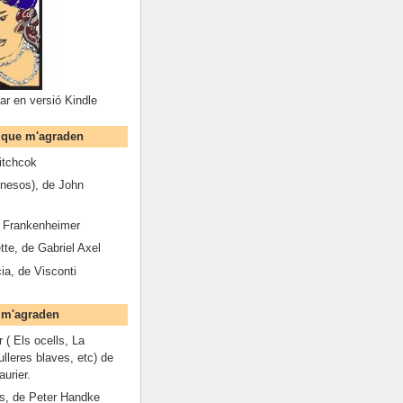
ar en versió Kindle
s que m'agraden
Hitchcok
inesos), de John
n Frankenheimer
tte, de Gabriel Axel
ia, de Visconti
e m'agraden
 ( Els ocells, La
lleres blaves, etc) de
urier.
pis, de Peter Handke