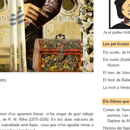
Ja el podeu trob
Les pel·lícule
Els ocells, de 
Els morts (Dubl
Huston
El tren, de Joh
El festí de Babe
ORS
La mort a Venèc
Els llibres qu
Contes de Terror
ext d’un aprenent literari, m’ha vingut de gust rellegir
pomera, Les u
”, de R. M. Rilke (1875-1926). En tinc dues edicions de
Daphne du Ma
a subratllada amb llapis, cosa que m’ha agradat tornar a
Història del lla