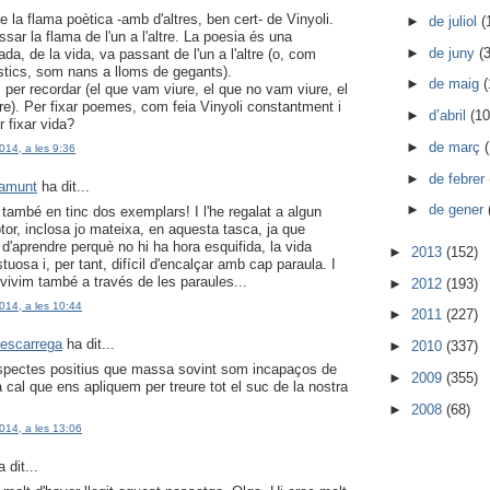
 la flama poètica -amb d'altres, ben cert- de Vinyoli.
►
de juliol
(
sar la flama de l'un a l'altre. La poesia és una
►
de juny
(3
ada, de la vida, va passant de l'un a l'altre (o, com
stics, som nans a lloms de gegants).
►
de maig
(
 per recordar (el que vam viure, el que no vam viure, el
re). Per fixar poemes, com feia Vinyoli constantment i
►
d’abril
(10
 fixar vida?
►
de març
014, a les 9:36
►
de febrer
ramunt
ha dit...
►
de gener
o també en tinc dos exemplars! I l'he regalat a algun
tor, inclosa jo mateixa, en aquesta tasca, ja que
d'aprendre perquè no hi ha hora esquifida, la vida
►
2013
(152)
osa i, per tant, difícil d'encalçar amb cap paraula. I
 vivim també a través de les paraules...
►
2012
(193)
014, a les 10:44
►
2011
(227)
escarrega
ha dit...
►
2010
(337)
aspectes positius que massa sovint som incapaços de
►
2009
(355)
a cal que ens apliquem per treure tot el suc de la nostra
►
2008
(68)
014, a les 13:06
 dit...