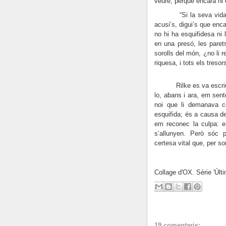
veure, perquè encara hi 
“Si la seva vida de c
acusi’s, digui’s que enc
no hi ha esquifidesa ni l
en una presó, les parets
sorolls del món, ¿no li r
riquesa, i tots els treso
Rilke es va escriure a
lo, abans i ara, em sent
noi que li demanava c
esquifida; és a causa d
em reconec la culpa: e
s’allunyen. Però sóc p
certesa vital que, per so
Collage d'OX. Sèrie 'Últ
19 comentaris: