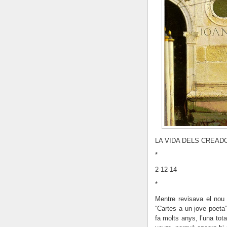
LA VIDA DELS CREAD
*
2-12-14
*
Mentre revisava el nou t
“Cartes a un jove poeta
fa molts anys, l’una tot