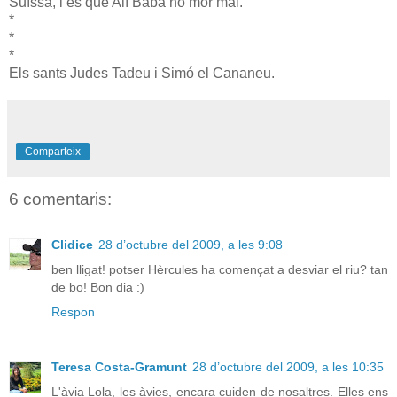
Suïssa, i és que Alí Babà no mor mai.
*
*
*
Els sants Judes Tadeu i Simó el Cananeu.
Comparteix
6 comentaris:
Clidice
28 d’octubre del 2009, a les 9:08
ben lligat! potser Hèrcules ha començat a desviar el riu? tan
de bo! Bon dia :)
Respon
Teresa Costa-Gramunt
28 d’octubre del 2009, a les 10:35
L'àvia Lola, les àvies, encara cuiden de nosaltres. Elles ens