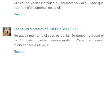
Clidice: no va ser Hèrcules qui va matar a Caco? Crec que
hauríem d'encomenar-nos a ell.
Respon
Joana
28 d’octubre del 2009, a les 19:31
He gaudit molt amb el post, és genial. Jo també he trobat el
patró dels casos desesperats. D'ara endavant,
m'encoanaré a ell, je,je.
Respon