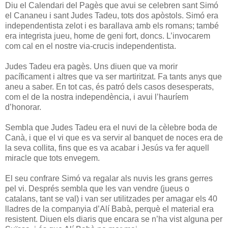
Diu el Calendari del Pagès que avui se celebren sant Simó
el Cananeu i sant Judes Tadeu, tots dos apòstols. Simó era
independentista zelot i es barallava amb els romans; també
era integrista jueu, home de geni fort, doncs. L’invocarem
com cal en el nostre via-crucis independentista.
Judes Tadeu era pagès. Uns diuen que va morir
pacíficament i altres que va ser martiritzat. Fa tants anys que
aneu a saber. En tot cas, és patró dels casos desesperats,
com el de la nostra independència, i avui l’hauríem
d’honorar.
Sembla que Judes Tadeu era el nuvi de la cèlebre boda de
Canà, i que el vi que es va servir al banquet de noces era de
la seva collita, fins que es va acabar i Jesús va fer aquell
miracle que tots envegem.
El seu confrare Simó va regalar als nuvis les grans gerres
pel vi. Després sembla que les van vendre (jueus o
catalans, tant se val) i van ser utilitzades per amagar els 40
lladres de la companyia d’Alí Babà, perquè el material era
resistent. Diuen els diaris que encara se n’ha vist alguna per