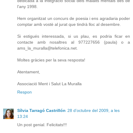
dedicada a la integració social dels malalts mentals des de
l'any 1998.
Hem organitzat un concurs de poesia i ens agradaria poder
comptar amb vostè al jurat que tindrà lloc al desembre.
Si estigués interessada, si us plau, es podria ficar en
contacte amb nosaltres al 977227656 (paula) o a
ams_la_muralla@telefonica.net.
Moltes gràcies per la seva resposta!
Atentament,
Associació Ment i Salut La Muralla
Respon
Sílvia Tarragó Castrillón
28 d’octubre del 2009, a les
13:24
Un post genial. Felicitats!!!